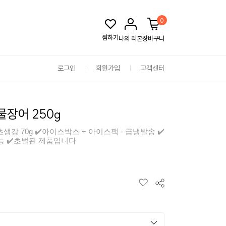
0
찜하기
나의 리본
장바구니
로그인
회원가입
고객센터
물장어 250g
 +초생강 70g ✔️아이스박스 + 아이스팩 - 급냉발송 ✔️
능 ✔️초벌된 제품입니다