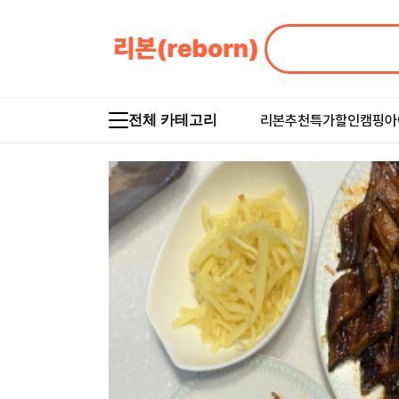
리본추천
특가할인
캠핑아
전체 카테고리