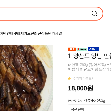
이템
인터넷최저가도전
최신상품
원가세일
1. 양산도 양념 민
✔️한팩 250g (장어80%)
해썹시설 ✔️교차합포장가
0 개의 리뷰 보기
18,800원
양산도 양념 민물장어 250g