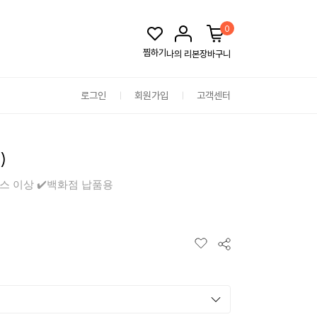
0
찜하기
나의 리본
장바구니
로그인
회원가입
고객센터
)
스 이상 ✔️백화점 납품용