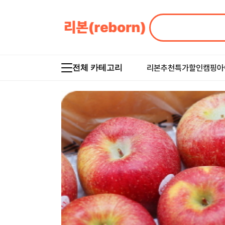
리본추천
특가할인
캠핑아
전체 카테고리