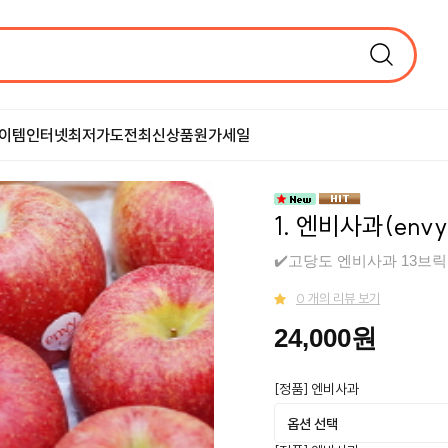
이템
인터넷최저가도전
최신상품
원가세일
1. 엔비사과(envy
✔️고당도 엔비사과 13브릭
0 개의 리뷰 보기
24,000원
[정품] 엔비사과