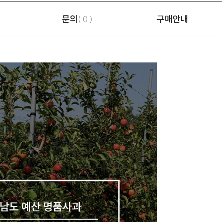
문의
구매안내
( 0 )